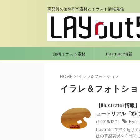
高品質の無料EPS素材とイラスト情報発信
無料イラスト素材
Illustrator情報
HOME
>
イラレ＆フォトショ
>
イラレ＆フォトショ
【Illustrat
ュートリアル「節(
2016/12/12
Flyer
,
Illustratorで描
はの質感表現を３日間に