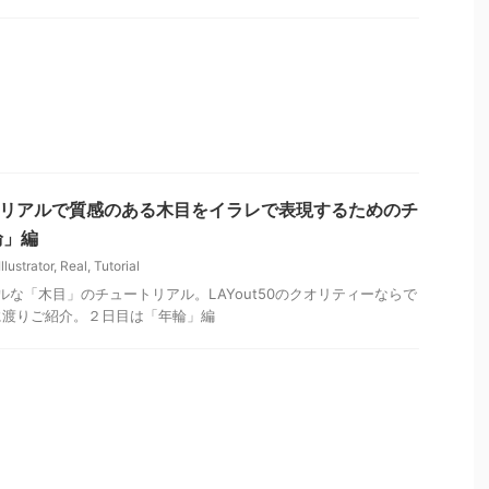
or情報】リアルで質感のある木目をイラレで表現するためのチ
輪」編
Illustrator
,
Real
,
Tutorial
く超リアルな「木目」のチュートリアル。LAYout50のクオリティーならで
に渡りご紹介。２日目は「年輪」編