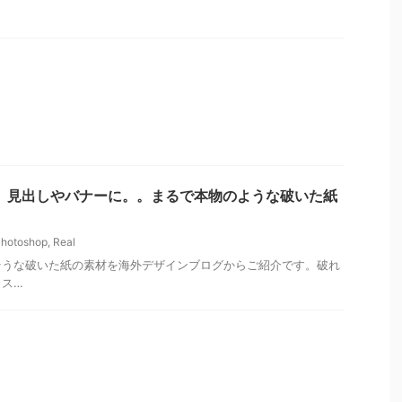
p情報】見出しやバナーに。。まるで本物のような破いた紙
hotoshop
,
Real
そうな破いた紙の素材を海外デザインブログからご紹介です。破れ
っス…