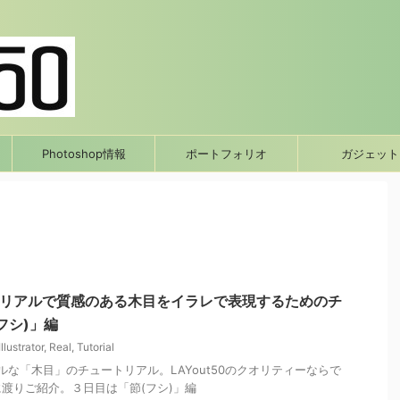
Photoshop情報
ポートフォリオ
ガジェット
or情報】リアルで質感のある木目をイラレで表現するためのチ
フシ)」編
Illustrator
,
Real
,
Tutorial
く超リアルな「木目」のチュートリアル。LAYout50のクオリティーならで
渡りご紹介。３日目は「節(フシ)」編