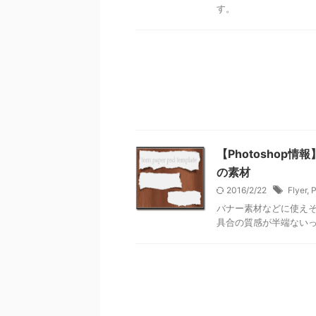
す。
【Photosho
の素材
2016/2/22
Flyer
,
P
バナー素材などに使え
具合の質感が半端ない