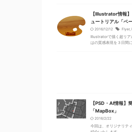
【Illustrat
ュートリアル「ベー
2016/12/12
Flyer
,
Illustratorで描
はの質感表現を３日間に
【PSD・AI情報
「MapBox」
2016/2/22
今回は、オリジナリティ
紹介いたします。