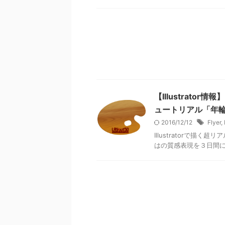
【Illustrat
ュートリアル「年
2016/12/12
Flyer
,
Illustratorで描
はの質感表現を３日間