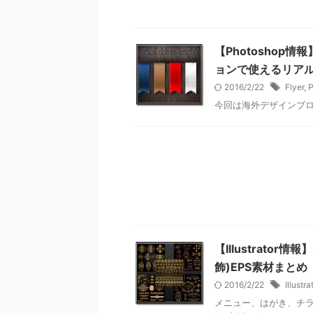
【Photosho
ョンで使えるリア
2016/2/22
Flyer
,
P
今回は海外デザインブ
【Illustrato
飾)EPS素材まとめ
2016/2/22
Illustra
メニュー、はがき、チラ