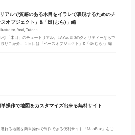
or情報】リアルで質感のある木目をイラレで表現するためのチ
スオブジェクト」&「斑(むら)」編
Illustrator
,
Real
,
Tutorial
く超リアルな「木目」のチュートリアル。LAYout50のクオリティーならで
渡りご紹介。１日目は「ベースオブジェクト」&「斑(むら)」編
】簡単操作で地図をカスタマイズ出来る無料サイト
溢れる地図を簡単操作で制作できる便利サイト「MapBox」をご