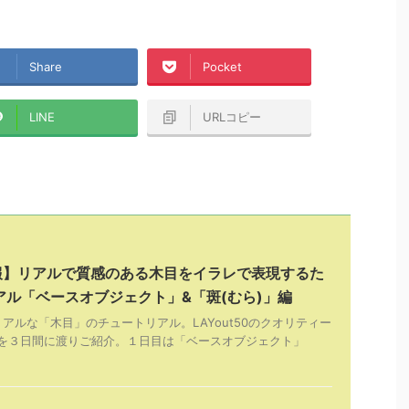
Share
Pocket
LINE
URLコピー
tor情報】リアルで質感のある木目をイラレで表現するた
アル「ベースオブジェクト」&「斑(むら)」編
で描く超リアルな「木目」のチュートリアル。LAYout50のクオリティー
を３日間に渡りご紹介。１日目は「ベースオブジェクト」