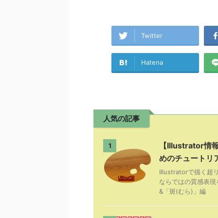
Twitter
Hatena
人気の記事
【Illustra
1
めのチュートリ
Illustrator
ならではの質感表現
&「斑(むら)」編