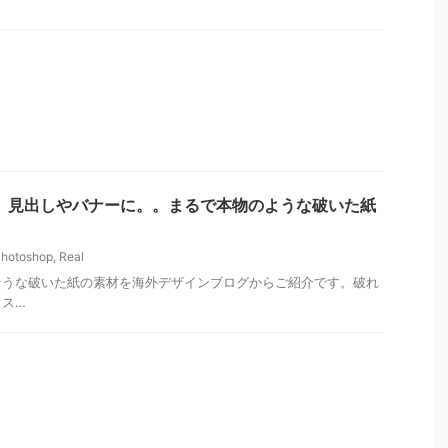
p情報】見出しやバナーに。。まるで本物のような破いた紙
hotoshop
,
Real
そうな破いた紙の素材を海外デザインブログからご紹介です。破れ
っス…