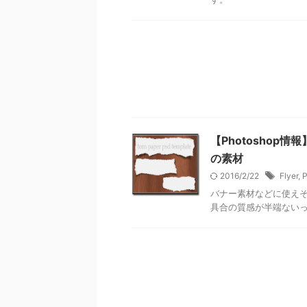
【Photosho
の素材
2016/2/22
Flyer
,
P
バナー素材などに使え
具合の質感が半端ない