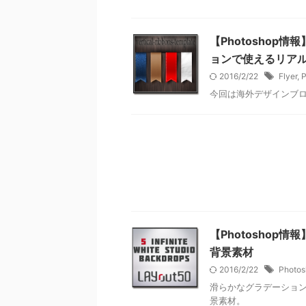
【Photosho
ョンで使えるリア
2016/2/22
Flyer
,
P
今回は海外デザインブ
【Photosho
背景素材
2016/2/22
Photos
滑らかなグラデーショ
景素材。