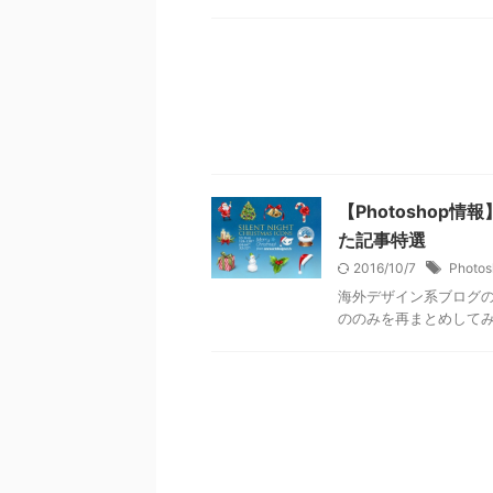
【Photosho
た記事特選
2016/10/7
Photos
海外デザイン系ブログ
ののみを再まとめして