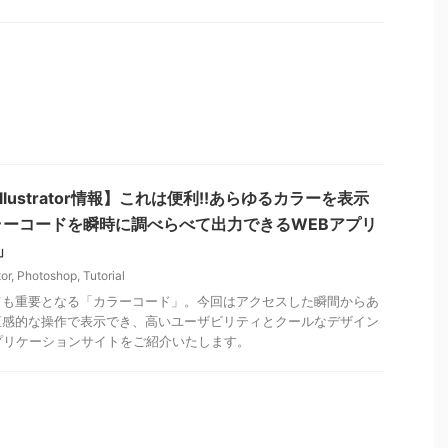
 Illustrator情報】これは便利!!あらゆるカラーを表示
ラーコードを瞬時に調べらべて出力できるWEBアプリ
E」
tor
,
Photoshop
,
Tutorial
ても重要となる「カラーコード」。今回はアクセスした瞬間からあ
直感的な操作で表示でき、高いユーザビリティとクールなデザイン
プリケーションサイトをご紹介いたします。