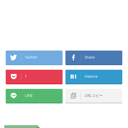
Twitter
Share
1
Hatena
LINE
URLコピー