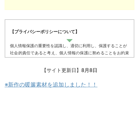
【プライバシーポリシーについて】
個人情報保護の重要性を認識し、適切に利用し、保護することが
社会的責任であると考え、個人情報の保護に努めることをお約束
いたします。
【サイト更新日】
8月8日
個人情報の定義
個人情報とは、個人に関する情報であり、氏名、生年月日、性
※新作の暖簾素材を追加しました！！
別、電話番号、
電子メールアドレス、職業、勤務先等、特定の個人を識別し得る
情報をいいます。
個人情報の収集・利用
当方は、以下の目的のため、その範囲内においてのみ、個人情報
を収集・利用いたします。当方による個人情報の収集・利用は、
お客様の自発的な提供によるものであり、お客様が個人情報を提
供された場合は、当方が本方針に則って個人情報を 利用すること