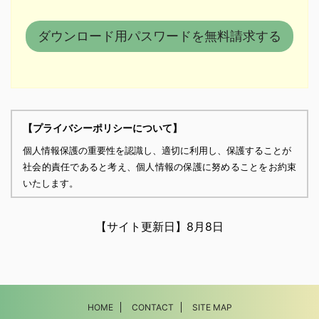
【プライバシーポリシーについて】
個人情報保護の重要性を認識し、適切に利用し、保護することが
社会的責任であると考え、個人情報の保護に努めることをお約束
いたします。
個人情報の定義
個人情報とは、個人に関する情報であり、氏名、生年月日、性
【サイト更新日】
8月8日
別、電話番号、
電子メールアドレス、職業、勤務先等、特定の個人を識別し得る
情報をいいます。
個人情報の収集・利用
HOME
CONTACT
SITE MAP
当方は、以下の目的のため、その範囲内においてのみ、個人情報