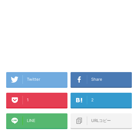
Twitter
Share
1
2
LINE
URLコピー