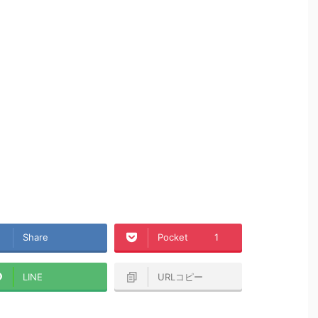
Share
Pocket
1
LINE
URLコピー