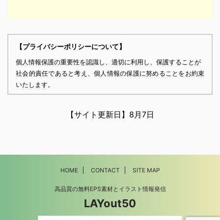
【プライバシーポリシーについて】
個人情報保護の重要性を認識し、適切に利用し、保護することが
社会的責任であると考え、個人情報の保護に努めることをお約束
いたします。
個人情報の定義
個人情報とは、個人に関する情報であり、氏名、生年月日、性
【サイト更新日】
8月7日
別、電話番号、
電子メールアドレス、職業、勤務先等、特定の個人を識別し得る
情報をいいます。
個人情報の収集・利用
HOME
CONTACT
SITE MAP
当方は、以下の目的のため、その範囲内においてのみ、個人情報
を収集・利用いたします。当方による個人情報の収集・利用は、
高品質の無料EPS素材とイラスト情報発信
お客様の自発的な提供によるものであり、お客様が個人情報を提
LAYout50
供された場合は、当方が本方針に則って個人情報を 利用すること
をお客様が許諾したものとします。