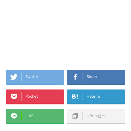
Twitter
Share
Pocket
Hatena
LINE
URLコピー