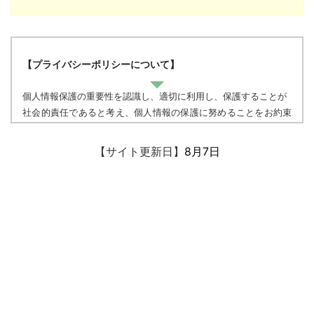
【プライバシーポリシーについて】
個人情報保護の重要性を認識し、適切に利用し、保護することが
社会的責任であると考え、個人情報の保護に努めることをお約束
いたします。
【サイト更新日】
8月7日
個人情報の定義
個人情報とは、個人に関する情報であり、氏名、生年月日、性
別、電話番号、
電子メールアドレス、職業、勤務先等、特定の個人を識別し得る
情報をいいます。
個人情報の収集・利用
当方は、以下の目的のため、その範囲内においてのみ、個人情報
を収集・利用いたします。当方による個人情報の収集・利用は、
お客様の自発的な提供によるものであり、お客様が個人情報を提
供された場合は、当方が本方針に則って個人情報を 利用すること