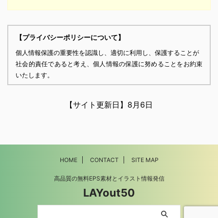
【プライバシーポリシーについて】
個人情報保護の重要性を認識し、適切に利用し、保護することが
社会的責任であると考え、個人情報の保護に努めることをお約束
いたします。
個人情報の定義
個人情報とは、個人に関する情報であり、氏名、生年月日、性
【サイト更新日】
8月6日
別、電話番号、
電子メールアドレス、職業、勤務先等、特定の個人を識別し得る
情報をいいます。
個人情報の収集・利用
HOME
CONTACT
SITE MAP
当方は、以下の目的のため、その範囲内においてのみ、個人情報
を収集・利用いたします。当方による個人情報の収集・利用は、
高品質の無料EPS素材とイラスト情報発信
お客様の自発的な提供によるものであり、お客様が個人情報を提
LAYout50
供された場合は、当方が本方針に則って個人情報を 利用すること
をお客様が許諾したものとします。