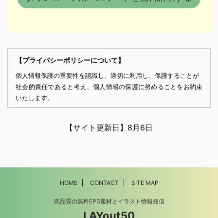
【プライバシーポリシーについて】
個人情報保護の重要性を認識し、適切に利用し、保護することが
社会的責任であると考え、個人情報の保護に努めることをお約束
いたします。
個人情報の定義
個人情報とは、個人に関する情報であり、氏名、生年月日、性
【サイト更新日】
8月6日
別、電話番号、
電子メールアドレス、職業、勤務先等、特定の個人を識別し得る
情報をいいます。
個人情報の収集・利用
HOME
CONTACT
SITE MAP
当方は、以下の目的のため、その範囲内においてのみ、個人情報
を収集・利用いたします。当方による個人情報の収集・利用は、
高品質の無料EPS素材とイラスト情報発信
お客様の自発的な提供によるものであり、お客様が個人情報を提
LAYout50